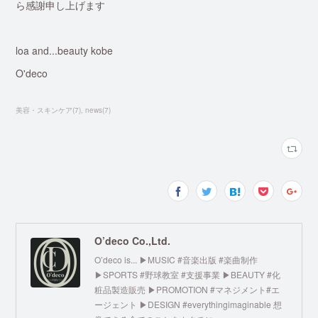
ら感謝申し上げます
loa and...beauty kobe
O'deco
美容・スキンケア
(
7
)
news
(
7
)
O’deco Co.,Ltd.
O’deco is... ▶︎MUSIC #音楽出版 #楽曲制作
▶︎SPORTS #野球教室 #支援事業 ▶︎BEAUTY #化
粧品製造販売 ▶︎PROMOTION #マネジメント#エ
ージェント ▶︎DESIGN #everythingimaginable 想