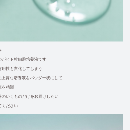
み
のがヒト幹細胞培養液です
有用性も変化してしまう
100％の上質な培養液をパウダー状にして
液を精製
得のいくものだけをお届けしたい
てください