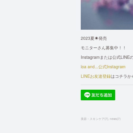
2023夏☀︎発売
モニターさん募集中！！
Instagramまたは公式L
loa and...公式Instagram
LINEお友達登録
はコチラか
美容・スキンケア
(
7
)
news
(
7
)