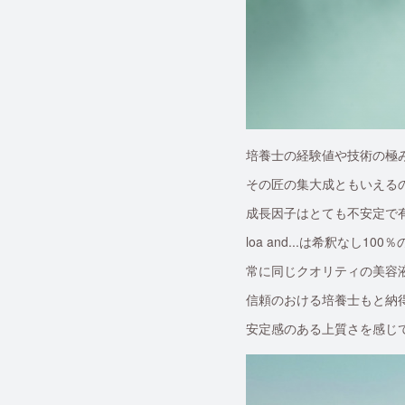
培養士の経験値や技術の極
その匠の集大成ともいえる
成長因子はとても不安定で
loa and...は希釈なし
常に同じクオリティの美容
信頼のおける培養士もと納
安定感のある上質さを感じ