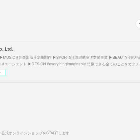
.,Ltd.
s... ▶︎MUSIC #音楽出版 #楽曲制作 ▶︎SPORTS #野球教室 #支援事業 ▶︎BEAUTY #化
エージェント ▶︎DESIGN #everythingimaginable 想像できる全てのことをカタ
ー
公式オンラインショップをSTARTします