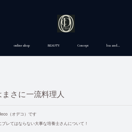
online shop
BEAUTY
Concept
loa and...
はまさに一流料理人
O'deco（オデコ）です
にブレてはならない大事な培養士さんについて！